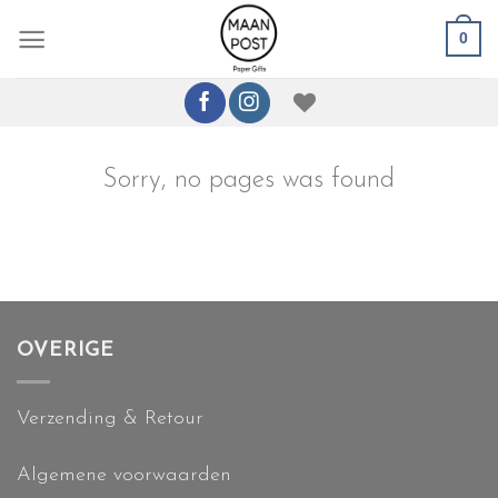
Ga
0
naar
inhoud
Sorry, no pages was found
OVERIGE
Verzending & Retour
Algemene voorwaarden