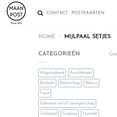
Ga
naar
CONTACT
POSTKAARTEN
inhoud
HOME
/
MIJLPAAL SETJES
CATEGORIEËN
Gee
Afgestudeerd
Ansichtkaart
Bedankt
Beterschap
Blanco
Feest
Geboorte en/of zwangerschap
Geslaagd
Grappig
Huwelijk