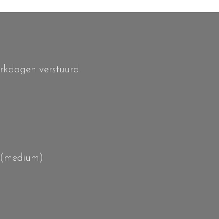
erkdagen verstuurd.
 (medium)