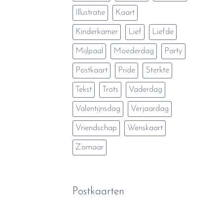
Illustratie
Kaart
Kinderkamer
Lief
Liefde
Mijlpaal
Moederdag
Party
Postkaart
Pride
Sterkte
Tekst
Trots
Vaderdag
Valentijnsdag
Verjaardag
Vriendschap
Wenskaart
Zomaar
Postkaarten