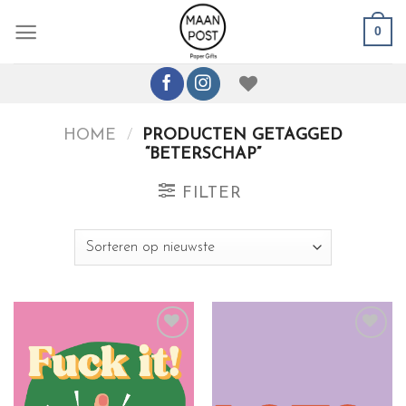
Ga
0
naar
inhoud
HOME
/
PRODUCTEN GETAGGED
“BETERSCHAP”
FILTER
Toevoegen
Toevoegen
aan
aan
wenslijst
wenslijst