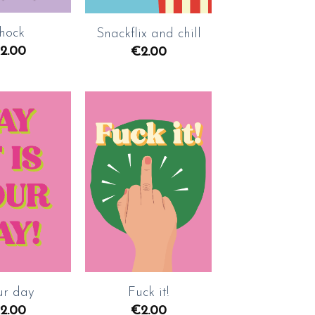
hock
Snackflix and chill
2.00
€
2.00
Toevoegen
Toevoegen
aan
aan
wenslijst
wenslijst
+
Fuck it!
ur day
€
2.00
2.00