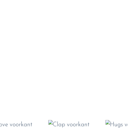
+
+
+