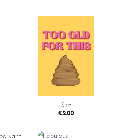
Toevoegen
aan
wenslijst
+
Shit
€
2.00