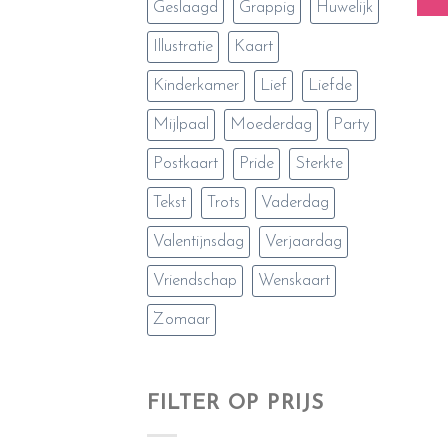
Geslaagd
Grappig
Huwelijk
Illustratie
Kaart
Kinderkamer
Lief
Liefde
Mijlpaal
Moederdag
Party
Postkaart
Pride
Sterkte
Tekst
Trots
Vaderdag
Valentijnsdag
Verjaardag
Vriendschap
Wenskaart
Zomaar
FILTER OP PRIJS