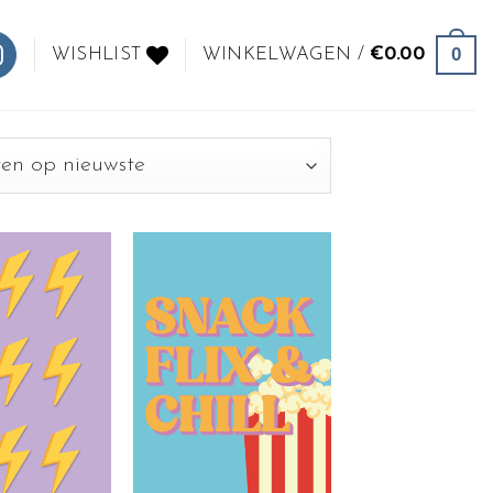
0
WISHLIST
WINKELWAGEN /
€
0.00
Toevoegen
Toevoegen
aan
aan
wenslijst
wenslijst
+