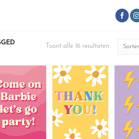
GGED
Toont alle 16 resultaten
Toevoegen
Toevoegen
aan
aan
wenslijst
wenslijst
+
+
+