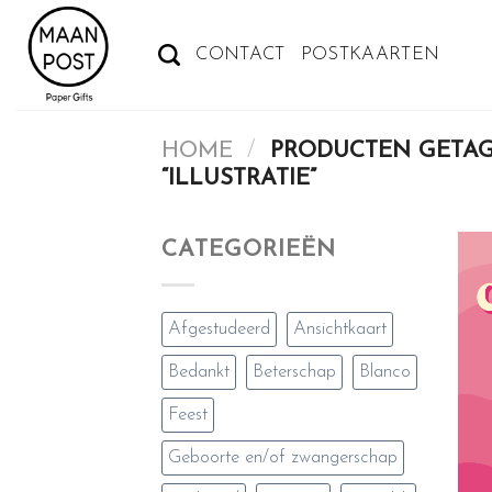
Ga
naar
CONTACT
POSTKAARTEN
inhoud
HOME
/
PRODUCTEN GETA
“ILLUSTRATIE”
CATEGORIEËN
Afgestudeerd
Ansichtkaart
Bedankt
Beterschap
Blanco
Feest
Geboorte en/of zwangerschap