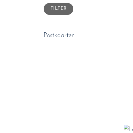
Min.
Max.
FILTER
prijs
prijs
Postkaarten