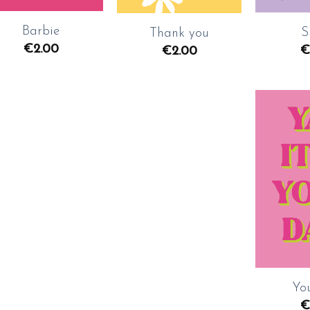
Barbie
S
Thank you
€
2.00
€
€
2.00
+
Yo
€