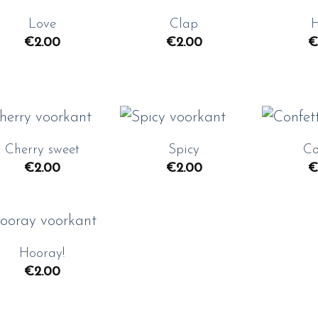
Love
Clap
Toevoegen
Toevoegen
€
2.00
€
2.00
€
aan
aan
wenslijst
wenslijst
+
+
+
Cherry sweet
Spicy
Co
Toevoegen
Toevoegen
€
2.00
€
2.00
€
aan
aan
wenslijst
wenslijst
+
Hooray!
Toevoegen
€
2.00
aan
wenslijst