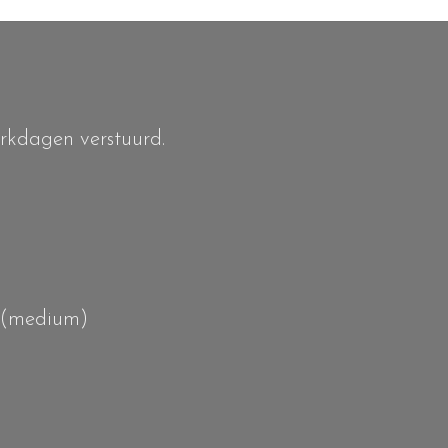
erkdagen verstuurd.
 (medium)