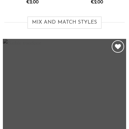
aan
aan
€
2.00
€
2.00
wenslijst
wenslijst
MIX AND MATCH STYLES
Toevoegen
aan
wenslijst