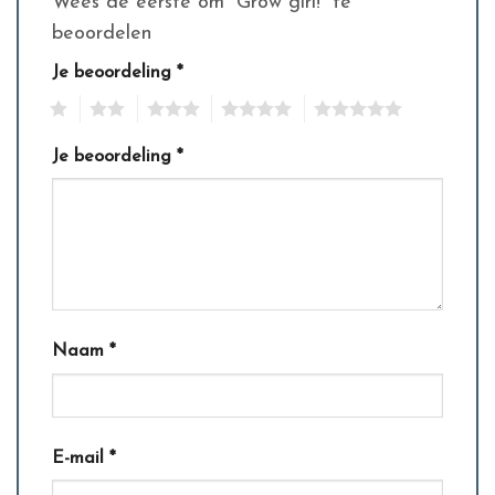
Wees de eerste om “Grow girl!” te
beoordelen
Je beoordeling
*
1
2
3
4
5
Je beoordeling
*
Naam
*
E-mail
*